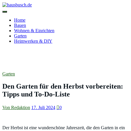
Zum
Inhalt
springen
hausbusch.de
Home
Bauen
Wohnen & Einrichten
Garten
Heimwerken & DIY
Den Garten für den Herbst vorbereiten:
Tipps und To-Do-Liste
Garten
Den Garten für den Herbst vorbereiten:
Tipps und To-Do-Liste
Von Redaktion
17. Juli 2024
0
Der Herbst ist eine wunderschöne Jahreszeit, die den Garten in ein