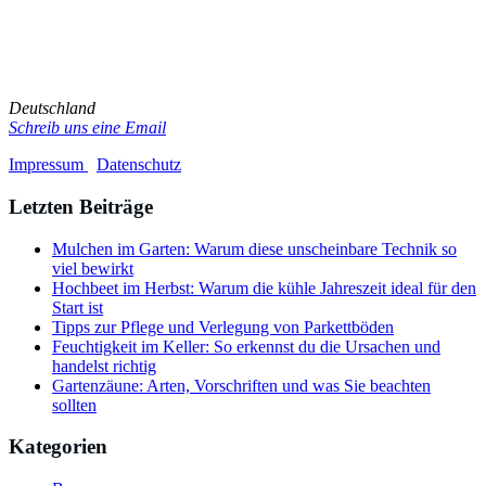
Du hast Kritik, Vorschläge oder sonstige Anregungen? Oder
möchtest du den Blog als Gastautor selbst mitgestalten? Dann melde
dich!
Deutschland
Schreib uns eine Email
Impressum
/
Datenschutz
Letzten Beiträge
Mulchen im Garten: Warum diese unscheinbare Technik so
viel bewirkt
Hochbeet im Herbst: Warum die kühle Jahreszeit ideal für den
Start ist
Tipps zur Pflege und Verlegung von Parkettböden
Feuchtigkeit im Keller: So erkennst du die Ursachen und
handelst richtig
Gartenzäune: Arten, Vorschriften und was Sie beachten
sollten
Kategorien