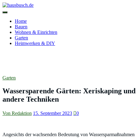
Zum
Inhalt
springen
hausbusch.de
Home
Bauen
Wohnen & Einrichten
Garten
Heimwerken & DIY
Wassersparende Gärten: Xeriskaping und
andere Techniken
Garten
Wassersparende Gärten: Xeriskaping und
andere Techniken
Von Redaktion
15. September 2023
0
Angesichts der wachsenden Bedeutung von Wassersparmaßnahmen