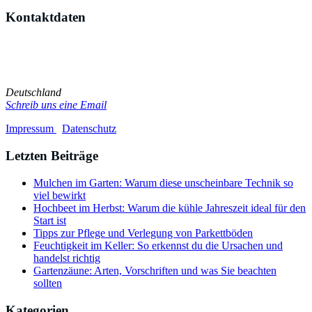
Kontaktdaten
Du hast Kritik, Vorschläge oder sonstige Anregungen? Oder
möchtest du den Blog als Gastautor selbst mitgestalten? Dann melde
dich!
Deutschland
Schreib uns eine Email
Impressum
/
Datenschutz
Letzten Beiträge
Mulchen im Garten: Warum diese unscheinbare Technik so
viel bewirkt
Hochbeet im Herbst: Warum die kühle Jahreszeit ideal für den
Start ist
Tipps zur Pflege und Verlegung von Parkettböden
Feuchtigkeit im Keller: So erkennst du die Ursachen und
handelst richtig
Gartenzäune: Arten, Vorschriften und was Sie beachten
sollten
Kategorien