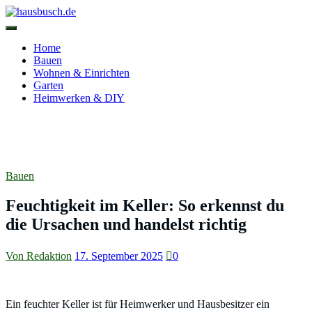
Zum
Inhalt
springen
hausbusch.de
Home
Bauen
Wohnen & Einrichten
Garten
Heimwerken & DIY
Feuchtigkeit im Keller: So erkennst du
die Ursachen und handelst richtig
Bauen
Feuchtigkeit im Keller: So erkennst du
die Ursachen und handelst richtig
Von Redaktion
17. September 2025
0
Ein feuchter Keller ist für Heimwerker und Hausbesitzer ein