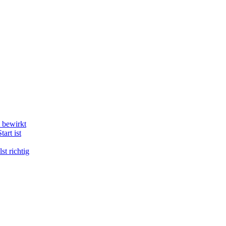
du den Blog als Gastautor selbst mitgestalten? Dann melde dich!
 bewirkt
art ist
st richtig