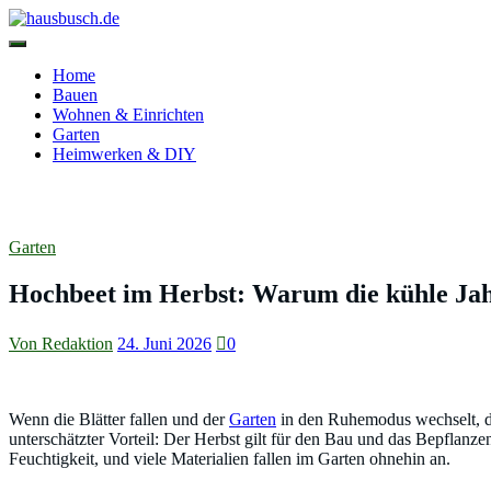
Zum
Inhalt
springen
hausbusch.de
Home
Bauen
Wohnen & Einrichten
Garten
Heimwerken & DIY
Hochbeet im Herbst: Warum die kühle Jahre
Garten
Hochbeet im Herbst: Warum die kühle Jahre
Von Redaktion
24. Juni 2026
0
Wenn die Blätter fallen und der
Garten
in den Ruhemodus wechselt, den
unterschätzter Vorteil: Der Herbst gilt für den Bau und das Bepflan
Feuchtigkeit, und viele Materialien fallen im Garten ohnehin an.