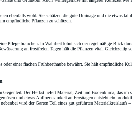
 Asia-Salate und Grünkohl. Auch Wintergemüse mit längerer Reifezeit w
eten ebenfalls wohl. Sie schätzen die gute Drainage und die etwas kü
 um empfindliche Pflanzen zu schützen.
eine Pflege brauchen. In Wahrheit lohnt sich der regelmäßige Blick dur
wässerung an frostfreien Tagen hält die Pflanzen vital. Gleichzeitig so
 oder einer flachen Frühbeethaube bewährt. Sie hält empfindliche Kultu
on
 Gegenteil: Der Herbst liefert Material, Zeit und Bodenklima, das im s
gemüsen und etwas Aufmerksamkeit an Frosttagen entsteht ein produkt
z nebenbei wird der Garten Teil eines gut geführten Materialkreislaufs – 