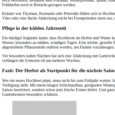
noch bereitstellt. Beispiele sind Feldsalat, Winterportulak, Spinat,
Frühherbst noch in Betracht gezogen werden.
Kräuter wie Thymian, Rosmarin oder Petersilie fühlen sich in Hochbe
Vlies oder eine flache Abdeckung reicht bei Frostperioden meist aus,
Pflege in der kühlen Jahreszeit
Ein häufiger Irrglaube lautet, dass Hochbeete im Herbst und Winter k
Wasser, besonders an milden, windigen Tagen. Eine leichte, gezielte Be
abgestorbene Pflanzenteile entfernt werden, um Fäulnis vorzubeugen.
Vor besonders kalten Nächten hat sich eine Abdeckung mit Gartenvlies
verlängert die Erntezeit oft um mehrere Wochen.
Fazit: Der Herbst als Startpunkt für die nächste Sais
Wer ein neues Hochbeet plant, muss nicht bis zum Frühjahr warten. Im
Verfügung steht. Mit einem klugen Schichtaufbau, geeigneten Winter
Saison bereichert, sondern schon jetzt frische Ernten liefert. Und gan
Gartenbesitzer besonders schätzen.