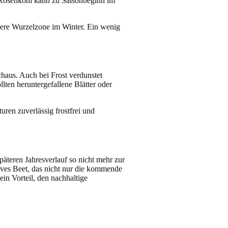
ie Rosenkohl kann zu Saisonbeginn im
hlere Wurzelzone im Winter. Ein wenig
chaus. Auch bei Frost verdunstet
llten heruntergefallene Blätter oder
ren zuverlässig frostfrei und
päteren Jahresverlauf so nicht mehr zur
ives Beet, das nicht nur die kommende
ein Vorteil, den nachhaltige