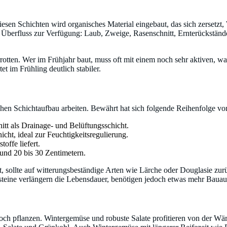
sen Schichten wird organisches Material eingebaut, das sich zersetzt
m Überfluss zur Verfügung: Laub, Zweige, Rasenschnitt, Ernterückstände
rrotten. Wer im Frühjahr baut, muss oft mit einem noch sehr aktiven, w
et im Frühling deutlich stabiler.
hen Schichtaufbau arbeiten. Bewährt hat sich folgende Reihenfolge vo
tt als Drainage- und Belüftungsschicht.
ht, ideal zur Feuchtigkeitsregulierung.
offe liefert.
und 20 bis 30 Zentimetern.
, sollte auf witterungsbeständige Arten wie Lärche oder Douglasie zur
elsteine verlängern die Lebensdauer, benötigen jedoch etwas mehr Baua
och pflanzen. Wintergemüse und robuste Salate profitieren von der Wär