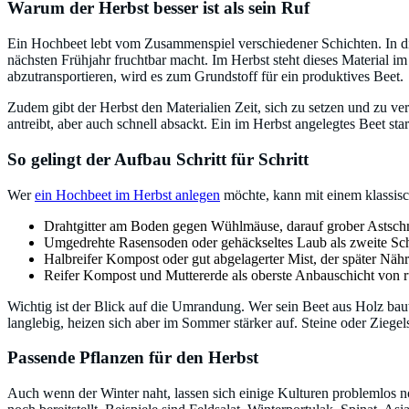
Warum der Herbst besser ist als sein Ruf
Ein Hochbeet lebt vom Zusammenspiel verschiedener Schichten. In die
nächsten Frühjahr fruchtbar macht. Im Herbst steht dieses Material i
abzutransportieren, wird es zum Grundstoff für ein produktives Beet.
Zudem gibt der Herbst den Materialien Zeit, sich zu setzen und zu ve
antreibt, aber auch schnell absackt. Ein im Herbst angelegtes Beet start
So gelingt der Aufbau Schritt für Schritt
Wer
ein Hochbeet im Herbst anlegen
möchte, kann mit einem klassisc
Drahtgitter am Boden gegen Wühlmäuse, darauf grober Astschni
Umgedrehte Rasensoden oder gehäckseltes Laub als zweite Schic
Halbreifer Kompost oder gut abgelagerter Mist, der später Nährst
Reifer Kompost und Muttererde als oberste Anbauschicht von r
Wichtig ist der Blick auf die Umrandung. Wer sein Beet aus Holz baut
langlebig, heizen sich aber im Sommer stärker auf. Steine oder Zieg
Passende Pflanzen für den Herbst
Auch wenn der Winter naht, lassen sich einige Kulturen problemlos n