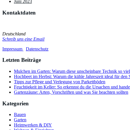
Juni 2023
Kontaktdaten
Du hast Kritik, Vorschläge oder sonstige Anregungen? Oder möchtest 
Deutschland
Schreib uns eine Email
Impressum
/
Datenschutz
Letzten Beiträge
Mulchen im Garten: Warum diese unscheinbare Technik so viel
Hochbeet im Herbst: Warum die kühle Jahreszeit ideal für den St
Tipps zur Pflege und Verlegung von Parkettböden
Feuchtigkeit im Keller: So erkennst du die Ursachen und handel
Gartenzäune: Arten, Vorschriften und was Sie beachten sollten
Kategorien
Bauen
Garten
Heimwerken & DIY